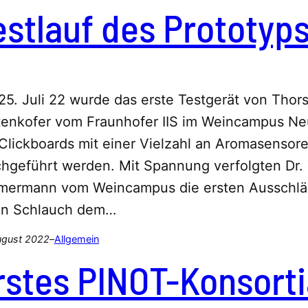
estlauf des Prototyp
5. Juli 22 wurde das erste Testgerät von Thor
tenkofer vom Fraunhofer IIS im Weincampus Neu
Clickboards mit einer Vielzahl an Aromasensore
chgeführt werden. Mit Spannung verfolgten Dr.
mermann vom Weincampus die ersten Ausschlä
en Schlauch dem…
ugust 2022
–
Allgemein
rstes PINOT-Konsorti