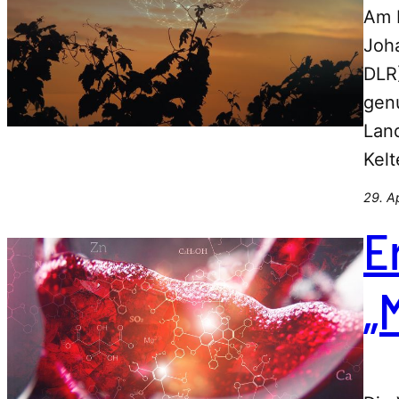
Am 
Joh
DLR)
gen
Land
Kel
29. A
E
„