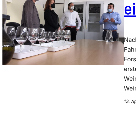
e
Nac
Fah
Fors
erst
Wein
Wei
13. A