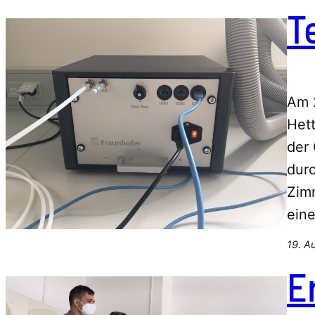
T
Am 2
Het
der 
dur
Zim
ein
19. A
E