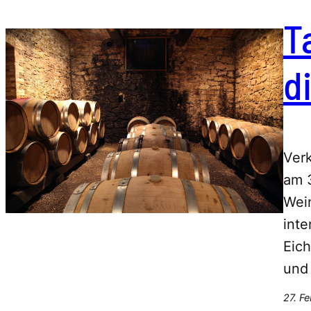
T
d
Ver
am 3
Wein
inte
Eich
und
27. F