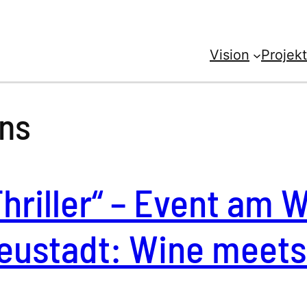
Vision
Projek
ens
Thriller“ – Event am
eustadt: Wine meets