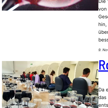
Die 
von
Ges
hin,
übe
bes
9. No
R
Da e
das 
ents