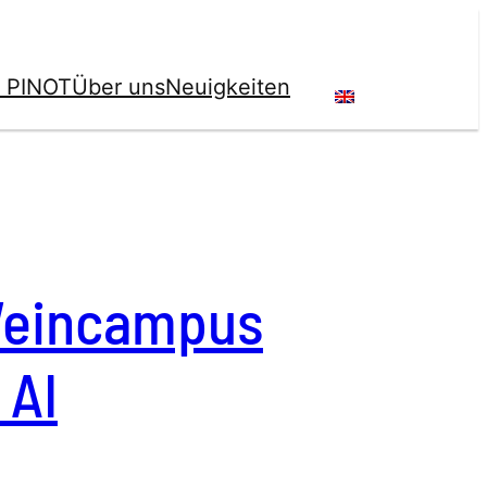
t PINOT
Über uns
Neuigkeiten
 Weincampus
 AI