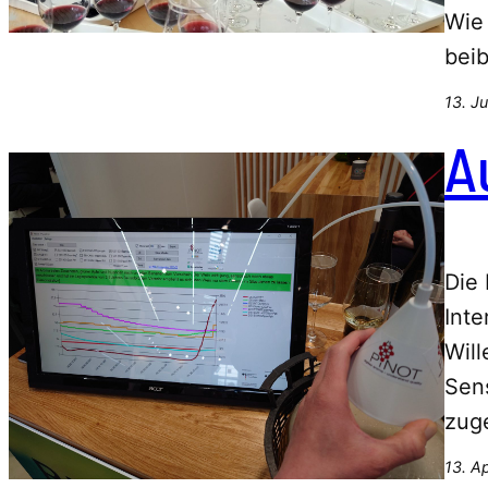
Wie
bei
13. Ju
A
Die 
Inte
Will
Sens
zug
13. A